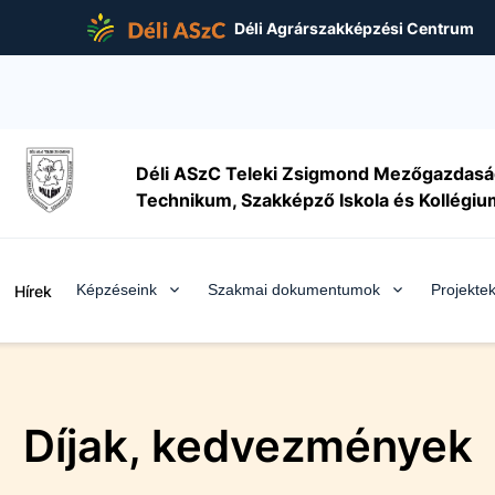
Déli Agrárszakképzési Centrum
Déli ASzC Teleki Zsigmond Mezőgazdasá
Technikum, Szakképző Iskola és Kollégiu
Képzéseink
Szakmai dokumentumok
Projekte
Hírek
Díjak, kedvezmények