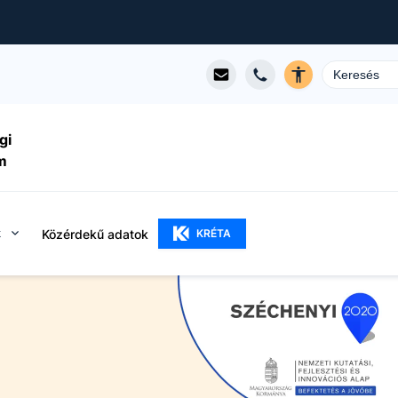
gi
m
k
Közérdekű adatok
KRÉTA