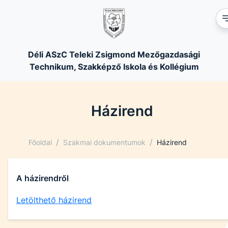
Déli ASzC Teleki Zsigmond Mezőgazdasági
Technikum, Szakképző Iskola és Kollégium
Házirend
/
/
Főoldal
Szakmai dokumentumok
Házirend
A házirendről
Letölthető házirend