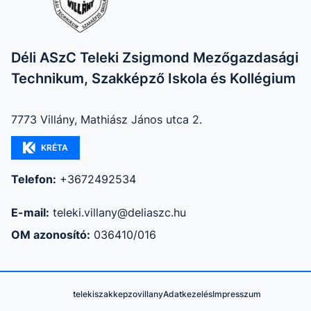
Déli ASzC Teleki Zsigmond Mezőgazdasági
Technikum, Szakképző Iskola és Kollégium
7773 Villány, Mathiász János utca 2.
KRÉTA
Telefon:
+3672492534
E-mail:
teleki.villany@deliaszc.hu
OM azonosító:
036410/016
telekiszakkepzovillany
Adatkezelés
Impresszum