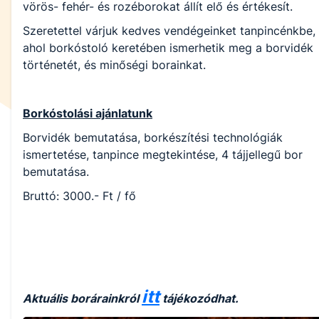
vörös- fehér- és rozéborokat állít elő és értékesít.
Szeretettel várjuk kedves vendégeinket tanpincénkbe,
ahol borkóstoló keretében ismerhetik meg a borvidék
történetét, és minőségi borainkat.
Borkóstolási ajánlatunk
Borvidék bemutatása, borkészítési technológiák
ismertetése, tanpince megtekintése, 4 tájjellegű bor
bemutatása.
Bruttó: 3000.- Ft / fő
itt
Aktuális borárainkról
tájékozódhat.