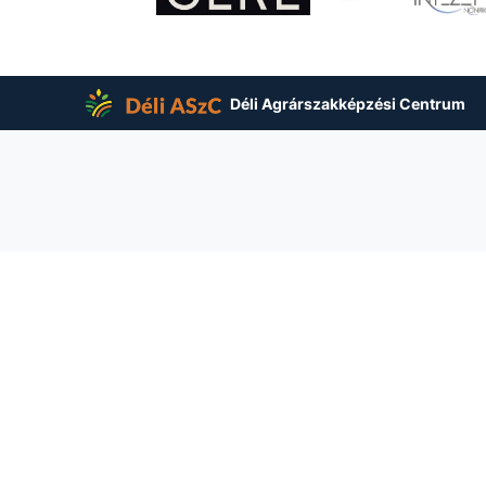
Déli Agrárszakképzési Centrum
Zsigmond Mezőgazdasági Technikum, Szakképző 
ános utca 2.