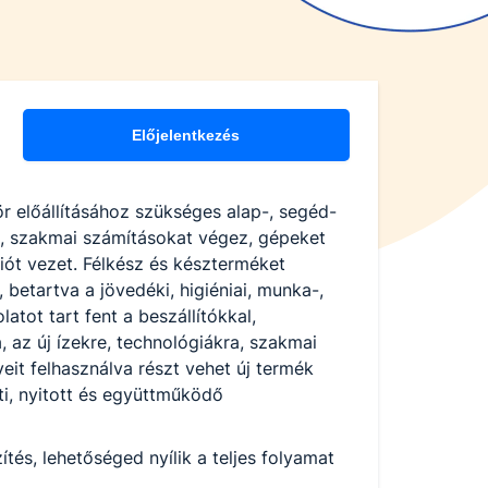
Előjelentkezés
ör előállításához szükséges alap-, segéd-
st, szakmai számításokat végez, gépeket
ót vezet. Félkész és készterméket
 betartva a jövedéki, higiéniai, munka-,
tot tart fent a beszállítókkal,
 az új ízekre, technológiákra, szakmai
veit felhasználva részt vehet új termék
ti, nyitott és együttműködő
és, lehetőséged nyílik a teljes folyamat