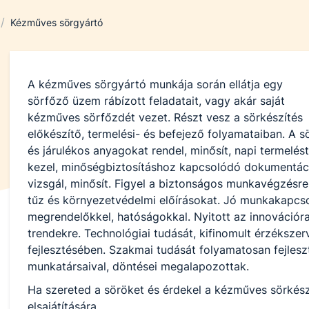
/
Kézműves sörgyártó
A kézműves sörgyártó munkája során ellátja egy
sörfőző üzem rábízott feladatait, vagy akár saját
kézműves sörfőzdét vezet. Részt vesz a sörkészítés
előkészítő, termelési- és befejező folyamataiban. A s
és járulékos anyagokat rendel, minősít, napi termelé
kezel, minőségbiztosításhoz kapcsolódó dokumentáci
vizsgál, minősít. Figyel a biztonságos munkavégzésre,
tűz és környezetvédelmi előírásokat. Jó munkakapcsola
megrendelőkkel, hatóságokkal. Nyitott az innovációra,
trendekre. Technológiai tudását, kifinomult érzékszer
fejlesztésében. Szakmai tudását folyamatosan fejlesz
munkatársaival, döntései megalapozottak.
Ha szereted a söröket és érdekel a kézműves sörkészít
elsajátítására.