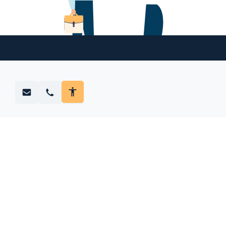
Déli ASzC Teleki 
7773 Villány, Mathiász J
KRÉTA