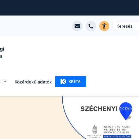
gi
m
k
Közérdekű adatok
KRÉTA