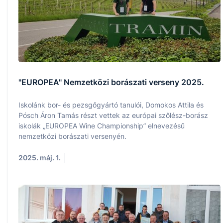
"EUROPEA" Nemzetközi borászati verseny 2025.
Iskolánk bor- és pezsgőgyártó tanulói, Domokos Attila és
Pósch Áron Tamás részt vettek az európai szőlész-borász
iskolák „EUROPEA Wine Championship” elnevezésű
nemzetközi borászati versenyén.
2025. máj. 1.