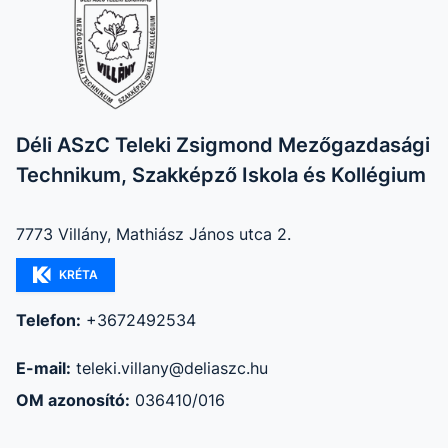
Déli ASzC Teleki Zsigmond Mezőgazdasági
Technikum, Szakképző Iskola és Kollégium
7773 Villány, Mathiász János utca 2.
KRÉTA
Telefon:
+3672492534
E-mail:
teleki.villany@deliaszc.hu
OM azonosító:
036410/016