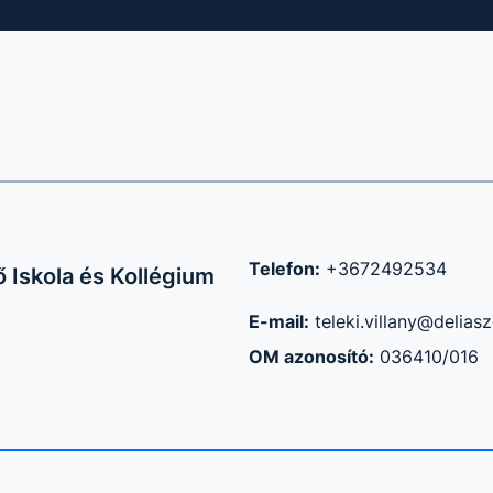
Telefon:
+3672492534
Iskola és Kollégium
E-mail:
teleki.villany@delias
OM azonosító:
036410/016