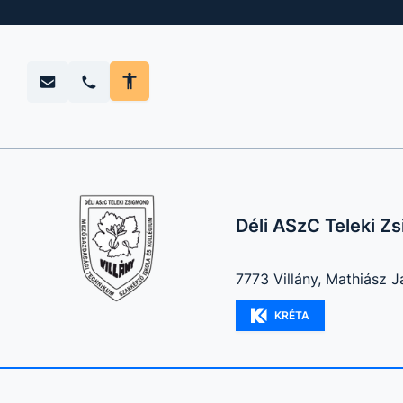
Déli ASzC Teleki 
7773 Villány, Mathiász J
KRÉTA