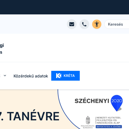
gi
m
k
Közérdekű adatok
KRÉTA
7. TANÉVRE