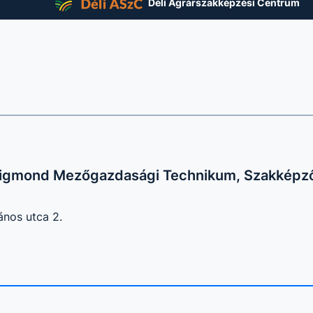
Déli Agrárszakképzési Centrum
Zsigmond Mezőgazdasági Technikum, Szakképző 
ános utca 2.